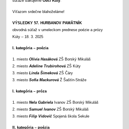
súťaže ďakujeme
Obci Kúty
.
Víťazom srdečne blahoželáme!
VÝSLEDKY 57. HURBANOV PAMÄTNÍK
obvodná súťaž v umeleckom prednese poézie a prózy
Kúty – 18. 3. 2025
I. kategória – poézia
1. miesto
Olívia Hasáková
ZŠ Borský Mikuláš
2. miesto
Adeline Trubirohová
ZŠ Kúty
3. miesto
Linda Šimeková
ZŠ Čáry
3. miesto
Sofia Mackurová
Ž Šaštín-Stráže
I. kategória – próza
1. miesto
Nela Gabriela
Ivanov ZŠ Borský Mikuláš
2. miesto
Samuel Ivanov
ZŠ Borský Mikuláš
3. miesto
Filip Vidovič
Spojená škola Sekule
II. kategória – poézia