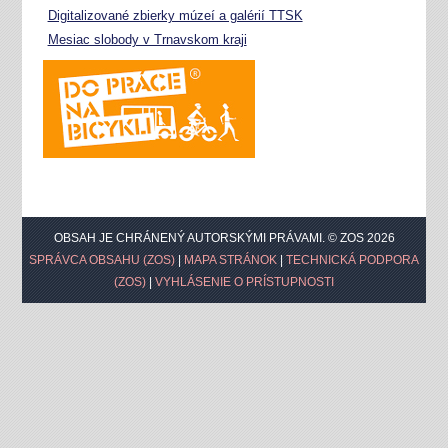
Digitalizované zbierky múzeí a galérií TTSK
Mesiac slobody v Trnavskom kraji
OBSAH JE CHRÁNENÝ AUTORSKÝMI PRÁVAMI. © ZOS 2026
SPRÁVCA OBSAHU (ZOS)
|
MAPA STRÁNOK
|
TECHNICKÁ PODPORA
(ZOS)
|
VYHLÁSENIE O PRÍSTUPNOSTI