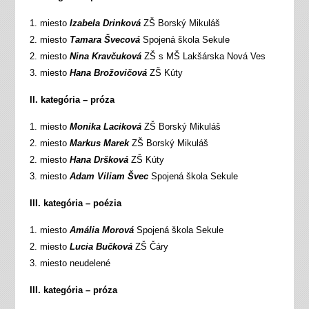
1. miesto
Izabela Drinková
ZŠ Borský Mikuláš
2. miesto
Tamara Švecová
Spojená škola Sekule
2. miesto
Nina Kravčuková
ZŠ s MŠ Lakšárska Nová Ves
3. miesto
Hana Brožovičová
ZŠ Kúty
II. kategória – próza
1. miesto
Monika Laciková
ZŠ Borský Mikuláš
2. miesto
Markus Marek
ZŠ Borský Mikuláš
2. miesto
Hana Dršková
ZŠ Kúty
3. miesto
Adam Viliam Švec
Spojená škola Sekule
III. kategória – poézia
1. miesto
Amália Morová
Spojená škola Sekule
2. miesto
Lucia Bučková
ZŠ Čáry
3. miesto neudelené
III. kategória – próza