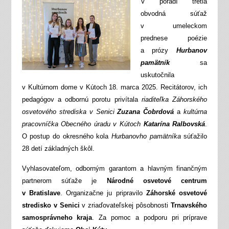
V poradí tretia
obvodná súťaž
v umeleckom
prednese poézie
a prózy
Hurbanov
pamätník
sa
uskutočnila
v Kultúrnom dome v Kútoch 18. marca 2025. Recitátorov, ich
pedagógov a odbornú porotu privítala
riaditeľka Záhorského
osvetového strediska v Senici
Zuzana Čobrdová
a
kultúrna
pracovníčka Obecného úradu v Kútoch
Katarína Ralbovská
.
O postup do okresného kola
Hurbanovho pamätníka
súťažilo
28 detí základných škôl.
Vyhlasovateľom, odborným garantom a hlavným finančným
partnerom súťaže je
Národné osvetové centrum
v Bratislave
. Organizačne ju pripravilo
Záhorské osvetové
stredisko v Senici
v zriaďovateľskej pôsobnosti
Trnavského
samosprávneho kraja
. Za pomoc a podporu pri príprave