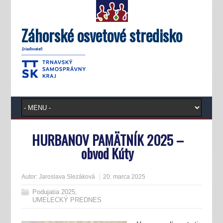
Záhorské osvetové stredisko
HURBANOV PAMÄTNÍK 2025 –
obvod Kúty
Autor:
Jaroslava Slezáková
20. marca 2025
Podujatia 2025
,
UMELECKÝ PREDNES