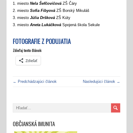
1. miesto
Nela Šefčovičová
ZŠ Čáry
2. miesto
Sofia Fibyová
ZŠ Borský Mikuláš
3. miesto
Júlia Dršková
ZŠ Kúty
3. miesto
Aneta Lukáčková
Spojená škola Sekule
FOTOGRAFIE Z PODUJATIA
Zdieľaj tento článok:
Zdieľať
← Predchádzajúci článok
Nasledujúci článok →
OBČIANSKÁ IMUNITA