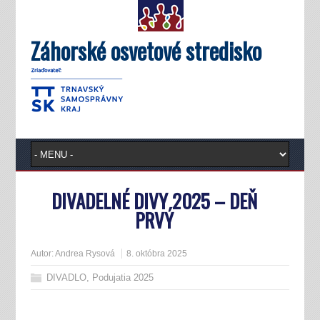
Záhorské osvetové stredisko
DIVADELNÉ DIVY 2025 – DEŇ
PRVÝ
Autor:
Andrea Rysová
8. októbra 2025
DIVADLO
,
Podujatia 2025