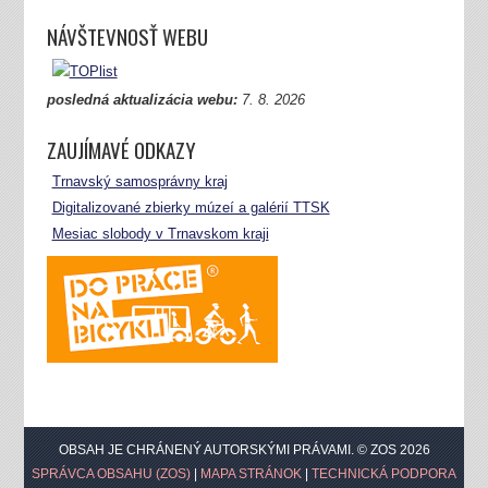
NÁVŠTEVNOSŤ WEBU
posledná aktualizácia webu:
7.
8. 2026
ZAUJÍMAVÉ ODKAZY
Trnavský samosprávny kraj
Digitalizované zbierky múzeí a galérií TTSK
Mesiac slobody v Trnavskom kraji
OBSAH JE CHRÁNENÝ AUTORSKÝMI PRÁVAMI. © ZOS 2026
SPRÁVCA OBSAHU (ZOS)
|
MAPA STRÁNOK
|
TECHNICKÁ PODPORA