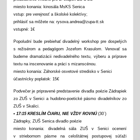
miesto konania: kinosála MsKS Senica
vstup: pre verejnosť a školské kolektívy;
prihlásiť sa môžete na: rysova.andrea@zupa-tt.sk
vstupné: 1€
Popoludní bude prebiehať divadelný workshop pre dospelých
s režisérom a pedagógom Jozefom Krasulom. Venovať sa
budeme dramatizácii nedivadelného textu, výberu a príprave
textu na inscenovanie a práci s mizanscénou.
miesto konania: Záhorské osvetové stredisko v Senici
účastnícky poplatok: 15€
Podvečer je pripravené predstavenie divadla poézie Zádrapiek
zo ZUŠ v Senici a hudobno-poetické pásmo divadelníkov zo
ZUŠ v Skalici.
•
17:15 KRESLÍM ČIARU, NIE VŽDY ROVNÚ
(30´)
Zádrapky, ZUŠ Senica divadlo poézie
miesto konania: divadelná sála ZUŠ v Senici ocenení
v striebornom pásme na celoštátnej postupovej súťaži