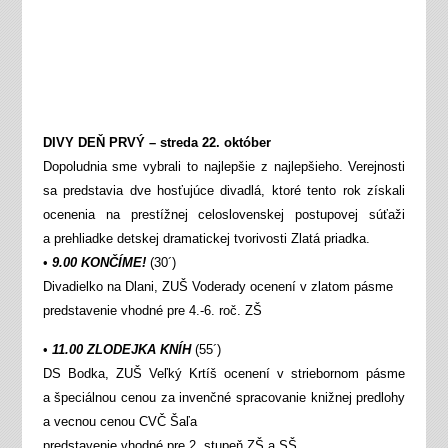
DIVY DEŇ PRVÝ – streda 22. október
Dopoludnia sme vybrali to najlepšie z najlepšieho. Verejnosti
sa predstavia dve hosťujúce divadlá, ktoré tento rok získali
ocenenia na prestížnej celoslovenskej postupovej súťaži
a prehliadke detskej dramatickej tvorivosti Zlatá priadka.
•
9.00 KONČÍME!
(30´)
Divadielko na Dlani, ZUŠ Voderady ocenení v zlatom pásme
predstavenie vhodné pre 4.-6. roč. ZŠ
•
11.00 ZLODEJKA KNÍH
(55´)
DS Bodka, ZUŠ Veľký Krtíš ocenení v striebornom pásme
a špeciálnou cenou za invenčné spracovanie knižnej predlohy
a vecnou cenou CVČ Šaľa
predstavenie vhodné pre 2. stupeň ZŠ a SŠ