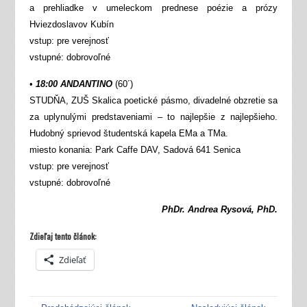
a prehliadke v umeleckom prednese poézie a prózy
Hviezdoslavov Kubín
vstup: pre verejnosť
vstupné: dobrovoľné
•
18:00 ANDANTINO
(60´)
STUDŇA, ZUŠ Skalica poetické pásmo, divadelné obzretie sa
za uplynulými predstaveniami – to najlepšie z najlepšieho.
Hudobný sprievod študentská kapela EMa a TMa.
miesto konania: Park Caffe DAV, Sadová 641 Senica
vstup: pre verejnosť
vstupné: dobrovoľné
PhDr. Andrea Rysová, PhD.
Zdieľaj tento článok:
Zdieľať