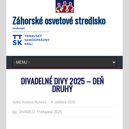
Záhorské osvetové stredisko
DIVADELNÉ DIVY 2025 – DEŇ
DRUHÝ
Autor:
Andrea Rysová
8. októbra 2025
DIVADLO
,
Podujatia 2025