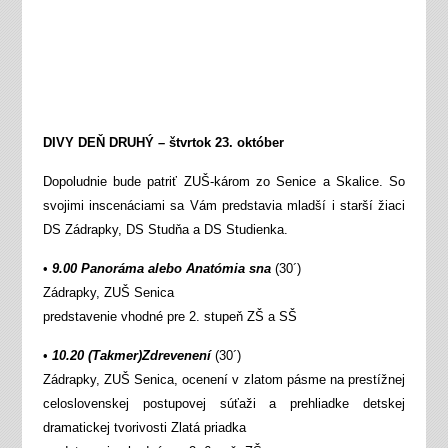
DIVY DEŇ DRUHÝ – štvrtok 23. október
Dopoludnie bude patriť ZUŠ-károm zo Senice a Skalice. So
svojimi inscenáciami sa Vám predstavia mladší i starší žiaci
DS Zádrapky, DS Studňa a DS Studienka.
•
9.00 Panoráma alebo Anatómia sna
(30´)
Zádrapky, ZUŠ Senica
predstavenie vhodné pre 2. stupeň ZŠ a SŠ
•
10.20 (Takmer)Zdrevenení
(30´)
Zádrapky, ZUŠ Senica, ocenení v zlatom pásme na prestížnej
celoslovenskej postupovej súťaži a prehliadke detskej
dramatickej tvorivosti Zlatá priadka