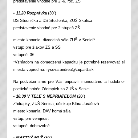
predstavenie vhodné pre 2.-6. roč. ZŠ
•
11.20 Rozprávka
(30´)
DS Studnička a DS Studienka, ZUŠ Skalica
predstavenie vhodné pre 2.stupeň ZŠ
miesto konania: divadelná sála ZUŠ v Senici*
vstup: pre žiakov ZŠ a SŠ
vstupné: 3€
*Vzhľadom na obmedzenú kapacitu je potrebné rezervovať si
miesta vopred na: rysova.andrea@zupa-tt.sk
Na podvečer sme pre Vás pripravili monodrámu a hudobno-
poetické soirée Zádrapiek zo ZUŠ v Senici.
•
18.30 V TELE S NEPRIATEĽOM
(20´)
Zádrapky, ZUŠ Senica, účinkuje Klára Jurášová
miesto konania: DAV horná sála
vstup: pre verejnosť
vstupné: dobrovoľné
•
MASTNÝ MUŽ
(30´)