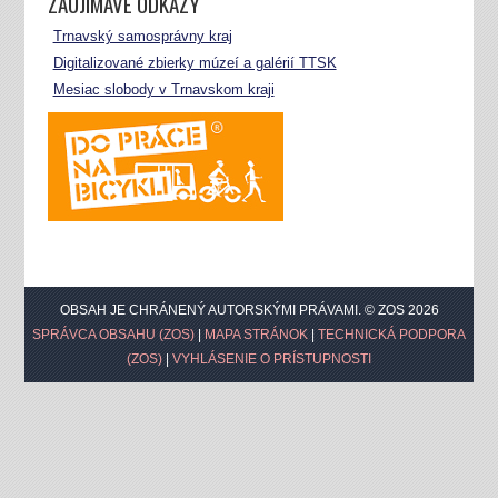
ZAUJÍMAVÉ ODKAZY
Trnavský samosprávny kraj
Digitalizované zbierky múzeí a galérií TTSK
Mesiac slobody v Trnavskom kraji
OBSAH JE CHRÁNENÝ AUTORSKÝMI PRÁVAMI. © ZOS 2026
SPRÁVCA OBSAHU (ZOS)
|
MAPA STRÁNOK
|
TECHNICKÁ PODPORA
(ZOS)
|
VYHLÁSENIE O PRÍSTUPNOSTI