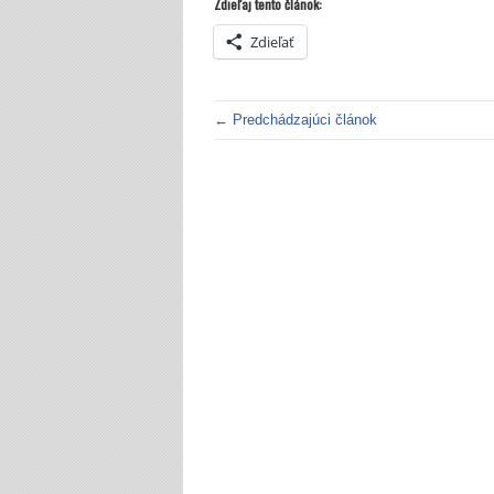
Zdieľaj tento článok:
Zdieľať
← Predchádzajúci článok