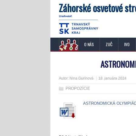
Záhorské osvetové str
O NÁS
ZUČ
IVO
ASTRONOMI
Autor:
Nina Gurínová
18. januára 2024
PROPOZÍCIE
ASTRONOMICKÁ OLYMPIÁDA 