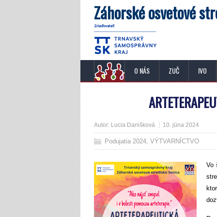
Záhorské osvetové str
O NÁS
ZUČ
IVO
ARTETERAPEUT
Autor:
Lucia Danišková
10. júna 2024
Podujatia 2024
,
VÝTVARNÍCTVO
Vo 
str
kto
doz