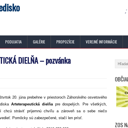
edisko
PODUJATIA
GALÉRIE
PROPOZÍCIE
VEREJNÉ INFORMÁCIE
ICKÁ DIELŇA – pozvánka
OBČIA
štvrtok 20. júna prebehne v priestoroch Záhorského osvetového
ediska
Arteterapeutická dielňa
pre dospelých. Pre všetkých,
rí chcú stráviť príjemnú chvíľu a zároveň sa o sebe niečo
vedieť. Pomôcky sú zabezpečené, stačí len prísť.
ZOS N