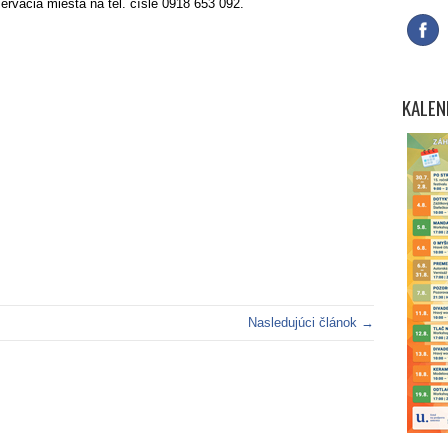
ervácia miesta na tel. čísle 0918 653 092.
KALEN
Nasledujúci článok →