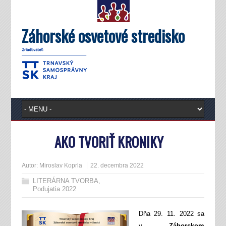
Záhorské osvetové stredisko
AKO TVORIŤ KRONIKY
Autor:
Miroslav Koprla
22. decembra 2022
LITERÁRNA TVORBA
,
Podujatia 2022
Dňa 29. 11. 2022 sa
v
Záhorskom