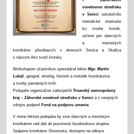
osvetovom stredisku
v Senici
uskutočnilo
metodické stretnutie
ku tvorbe kroník,
určené pre obecných
a mestských
kronikárov pôsobiacich v okresoch Senica a Skalica
s názvom Ako tvoriť kroniky.
Workshopom účastníkov sprevádzal lektor
Mgr. Martin
Lukáč
, geograf, etnológ, historik a metodik kronikárstva
a tvorby pamätných kníh.
Podujatie organizačne zabezpečili
Trnavský samosprávny
kraj – Záhorské osvetové stredisko v Senici
a z verejných
zdrojov podporil
Fond na podporu umenia
.
V mene lektora podujatia by sme obecným a mestským
kronikárom radi dali do pozornosti facebookovú skupinu
Spájame kronikárov Slovenska, dostupnú na odkaze