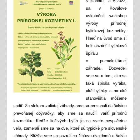
V sobotu, 21.5.2022,
sa v Koválove
uskutočnil workshop
výroby prírodnej
bylinkovej kozmetiky.
Hneď na úvod sme si
boli obzrieť bylinkovú
špirálu
v permakultúrnej
záhrade. Dozvedeli
sme sa o tom, ako sa
taká špirála vyrába,
aké bylinky a na aké
stanovištia môžeme
sadiť. Zo slnkom zaliatej záhrady sme sa presunuli do šalviou
prevoňanej obývačky, aby sme sa naučili variť prírodnú
kozmetiku. Keďže liečivých bylín je na svete nespočetne
veľa, zamerali sme sa na dve, ktoré sú typické pre slovenské
záhrady. Bližšie sme sa pozreli na žihľavu dvojdomú a šalviu