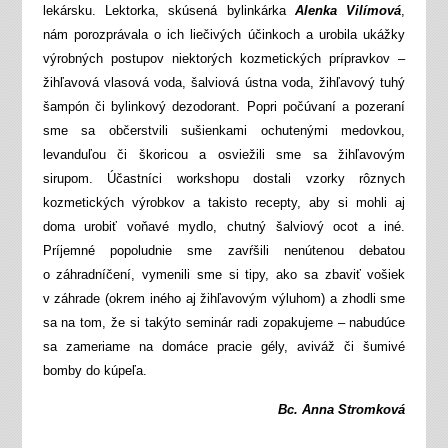
lekársku. Lektorka, skúsená bylinkárka
Alenka Vilímová
,
nám porozprávala o ich liečivých účinkoch a urobila ukážky
výrobných postupov niektorých kozmetických prípravkov –
žihľavová vlasová voda, šalviová ústna voda, žihľavový tuhý
šampón či bylinkový dezodorant. Popri počúvaní a pozeraní
sme sa občerstvili sušienkami ochutenými medovkou,
levanduľou či škoricou a osviežili sme sa žihľavovým
sirupom. Účastníci workshopu dostali vzorky rôznych
kozmetických výrobkov a takisto recepty, aby si mohli aj
doma urobiť voňavé mydlo, chutný šalviový ocot a iné.
Príjemné popoludnie sme zavŕšili nenútenou debatou
o záhradníčení, vymenili sme si tipy, ako sa zbaviť vošiek
v záhrade (okrem iného aj žihľavovým výluhom) a zhodli sme
sa na tom, že si takýto seminár radi zopakujeme – nabudúce
sa zameriame na domáce pracie gély, aviváž či šumivé
bomby do kúpeľa.
Bc. Anna Stromková