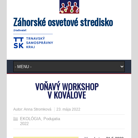
Záhorské osvetové stredisko
VOŇAVÝ WORKSHOP
V KOVÁLOVE
Autor:
Anna Stromková
23. mája 2022
EKOLÓGIA
,
Podujatia
2022