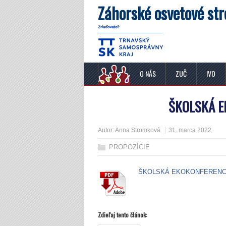
Záhorské osvetové str
O NÁS
ZUČ
IVO
ŠKOLSKÁ E
Autor:
Anna Stromková
31. marca 2022
PROPOZÍCIE
ŠKOLSKÁ EKOKONFERENCIA 
Zdieľaj tento článok: