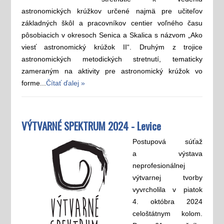
astronomických krúžkov určené najmä pre učiteľov
základných škôl a pracovníkov centier voľného času
pôsobiacich v okresoch Senica a Skalica s názvom „Ako
viesť astronomický krúžok II“. Druhým z trojice
astronomických metodických stretnutí, tematicky
zameraným na aktivity pre astronomický krúžok vo
forme...
Čítať ďalej »
VÝTVARNÉ SPEKTRUM 2024 - Levice
Postupová súťaž
a výstava
neprofesionálnej
výtvarnej tvorby
vyvrcholila v piatok
4. októbra 2024
celoštátnym kolom.