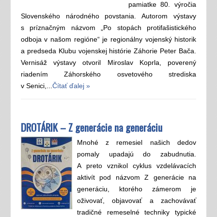
pamiatke 80. výročia
Slovenského národného povstania. Autorom výstavy
s príznačným názvom „Po stopách protifašistického
odboja v našom regióne“ je regionálny vojenský historik
a predseda Klubu vojenskej histórie Záhorie Peter Bača.
Vernisáž výstavy otvoril Miroslav Koprla, poverený
riadením Záhorského osvetového strediska
v Senici,...
Čítať ďalej »
DROTÁRIK – Z generácie na generáciu
Mnohé z remesiel našich dedov
pomaly upadajú do zabudnutia.
A preto vznikol cyklus vzdelávacích
aktivít pod názvom Z generácie na
generáciu, ktorého zámerom je
oživovať, objavovať a zachovávať
tradičné remeselné techniky typické