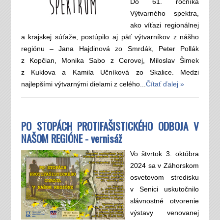
Do 61. ročníka
Výtvarného spektra,
ako víťazi regionálnej
a krajskej súťaže, postúpilo aj päť výtvarníkov z nášho
regiónu – Jana Hajdinová zo Smrdák, Peter Pollák
z Kopčian, Monika Sabo z Cerovej, Miloslav Šimek
z Kuklova a Kamila Učníková zo Skalice. Medzi
najlepšími výtvarnými dielami z celého...
Čítať ďalej »
PO STOPÁCH PROTIFAŠISTICKÉHO ODBOJA V
NAŠOM REGIÓNE - vernisáž
Vo štvrtok 3. októbra
2024 sa v Záhorskom
osvetovom stredisku
v Senici uskutočnilo
slávnostné otvorenie
výstavy venovanej