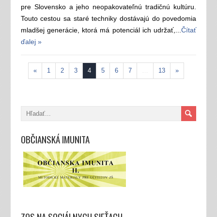
pre Slovensko a jeho neopakovateľnú tradičnú kultúru.
Touto cestou sa staré techniky dostávajú do povedomia
mladšej generácie, ktorá má potenciál ich udržať,...
Čítať
ďalej »
«
1
2
3
4
5
6
7
…
13
»
OBČIANSKÁ IMUNITA
ZOS NA SOCIÁLNYCH SIEŤACH