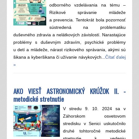
odborného vzdelávania na tému –
Rizikové správanie mládeže
a prevencia. Tentokrát bola pozornosť
sústredená na problematiku
duševného zdravia a nelátkových závislostí. Narastajúce
problémy s duševným zdravím, psychické problémy
u detí a mládeže, nárast rizikového správania, akými sú
šikana a kyberšikana či užívanie návykových...
Čítať ďalej
»
AKO VIESŤ ASTRONOMICKÝ KRÚŽOK II. -
metodické stretnutie
V stredu 9. 10. 2024 sa v
Záhorskom osvetovom
stredisku v Senici uskutočnilo
druhé tohtoročné metodické
stretnutie k vedeniu