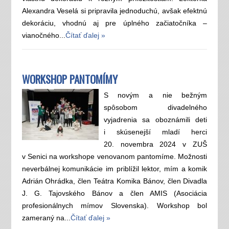
Alexandra Veselá si pripravila jednoduchú, avšak efektnú
dekoráciu, vhodnú aj pre úplného začiatočníka –
vianočného...
Čítať ďalej »
WORKSHOP PANTOMÍMY
S novým a nie bežným
spôsobom divadelného
vyjadrenia sa oboznámili deti
i skúsenejší mladí herci
20. novembra 2024 v ZUŠ
v Senici na workshope venovanom pantomíme. Možnosti
neverbálnej komunikácie im priblížil lektor, mím a komik
Adrián Ohrádka, člen Teátra Komika Bánov, člen Divadla
J. G. Tajovského Bánov a člen AMIS (Asociácia
profesionálnych mímov Slovenska). Workshop bol
zameraný na...
Čítať ďalej »