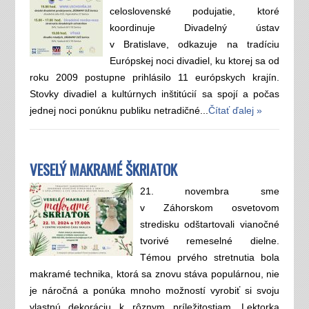
celoslovenské podujatie, ktoré
koordinuje Divadelný ústav
v Bratislave, odkazuje na tradíciu
Európskej noci divadiel, ku ktorej sa od
roku 2009 postupne prihlásilo 11 európskych krajín.
Stovky divadiel a kultúrnych inštitúcií sa spojí a počas
jednej noci ponúknu publiku netradičné...
Čítať ďalej »
VESELÝ MAKRAMÉ ŠKRIATOK
21. novembra sme
v Záhorskom osvetovom
stredisku odštartovali vianočné
tvorivé remeselné dielne.
Témou prvého stretnutia bola
makramé technika, ktorá sa znovu stáva populárnou, nie
je náročná a ponúka mnoho možností vyrobiť si svoju
vlastnú dekoráciu k rôznym príležitostiam. Lektorka