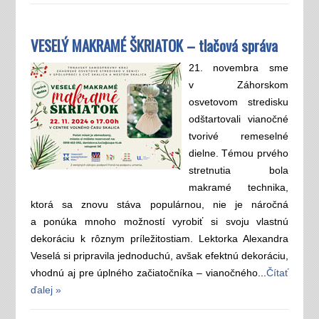
VESELÝ MAKRAMÉ ŠKRIATOK – tlačová správa
21. novembra sme
v Záhorskom
osvetovom stredisku
odštartovali vianočné
tvorivé remeselné
dielne. Témou prvého
stretnutia bola
makramé technika,
ktorá sa znovu stáva populárnou, nie je náročná
a ponúka mnoho možností vyrobiť si svoju vlastnú
dekoráciu k rôznym príležitostiam. Lektorka Alexandra
Veselá si pripravila jednoduchú, avšak efektnú dekoráciu,
vhodnú aj pre úplného začiatočníka – vianočného...
Čítať
ďalej »