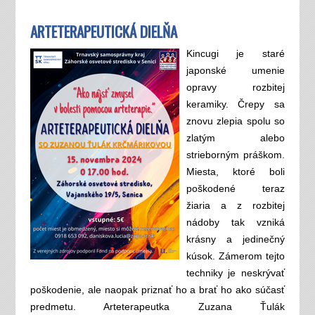
ARTETERAPEUTICKÁ DIELŇA
Kincugi je staré
japonské umenie
opravy rozbitej
keramiky. Črepy sa
znovu zlepia spolu so
zlatým alebo
strieborným práškom.
Miesta, ktoré boli
poškodené teraz
žiaria a z rozbitej
nádoby tak vzniká
krásny a jedinečný
kúsok. Zámerom tejto
techniky je neskrývať
poškodenie, ale naopak priznať ho a brať ho ako súčasť
predmetu. Arteterapeutka Zuzana Ťulák