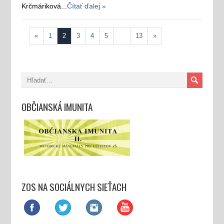
Krčmáriková...
Čítať ďalej »
«
1
2
3
4
5
…
13
»
OBČIANSKÁ IMUNITA
ZOS NA SOCIÁLNYCH SIEŤACH