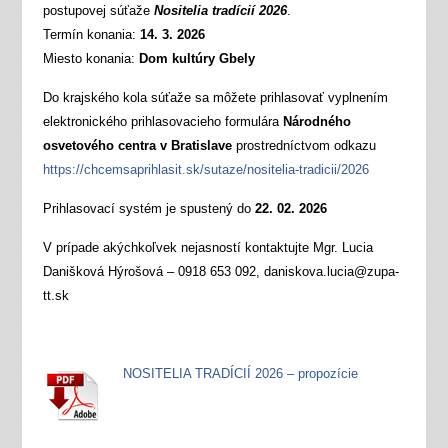
postupovej súťaže
Nositelia tradícií 2026
.
Termín konania:
14. 3. 2026
Miesto konania:
Dom kultúry Gbely
Do krajského kola súťaže sa môžete prihlasovať vyplnením
elektronického prihlasovacieho formulára
Národného
osvetového centra v Bratislave
prostredníctvom odkazu
https://chcemsaprihlasit.sk/sutaze/nositelia-tradicii/2026
Prihlasovací systém je spustený do
22. 02. 2026
V prípade akýchkoľvek nejasností kontaktujte Mgr. Lucia
Danišková Hýrošová – 0918 653 092, daniskova.lucia@zupa-
tt.sk
NOSITELIA TRADÍCIÍ 2026 – propozície