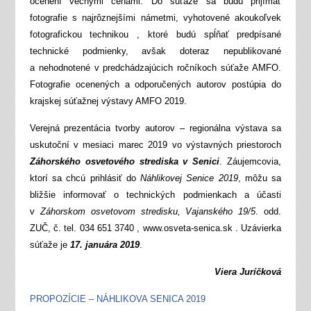
ocenení vecnými cenami. Do súťaže sa budú prijímať
fotografie s najrôznejšími námetmi, vyhotovené akoukoľvek
fotografickou technikou , ktoré budú spĺňať predpísané
technické podmienky, avšak doteraz nepublikované
a nehodnotené v predchádzajúcich ročníkoch súťaže AMFO.
Fotografie ocenených a odporučených autorov postúpia do
krajskej súťažnej výstavy AMFO 2019.
Verejná prezentácia tvorby autorov – regionálna výstava sa
uskutoční v mesiaci marec 2019 vo výstavných priestoroch
Záhorského osvetového strediska v Senici
. Záujemcovia,
ktorí sa chcú prihlásiť do
Náhlikovej Senice 2019
, môžu sa
bližšie informovať o technických podmienkach a účasti
v
Záhorskom osvetovom stredisku, Vajanského 19/5
. odd.
ZUČ, č. tel. 034 651 3740 , www.osveta-senica.sk . Uzávierka
súťaže je
17. januára 2019
.
Viera Juríčková
PROPOZÍCIE – NÁHLIKOVA SENICA 2019