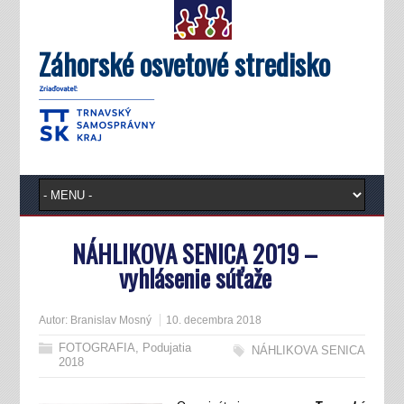
Záhorské osvetové stredisko
NÁHLIKOVA SENICA 2019 –
vyhlásenie súťaže
Autor:
Branislav Mosný
10. decembra 2018
FOTOGRAFIA
,
Podujatia
NÁHLIKOVA SENICA
2018