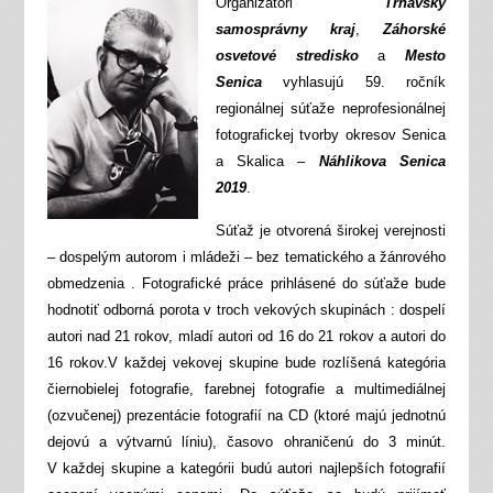
Organizátori
Trnavský
samosprávny kraj
,
Záhorské
osvetové stredisko
a
Mesto
Senica
vyhlasujú 59. ročník
regionálnej súťaže neprofesionálnej
fotografickej tvorby okresov Senica
a Skalica –
Náhlikova Senica
2019
.
Súťaž je otvorená širokej verejnosti
– dospelým autorom i mládeži – bez tematického a žánrového
obmedzenia . Fotografické práce prihlásené do súťaže bude
hodnotiť odborná porota v troch vekových skupinách : dospelí
autori nad 21 rokov, mladí autori od 16 do 21 rokov a autori do
16 rokov.V každej vekovej skupine bude rozlíšená kategória
čiernobielej fotografie, farebnej fotografie a multimediálnej
(ozvučenej) prezentácie fotografií na CD (ktoré majú jednotnú
dejovú a výtvarnú líniu), časovo ohraničenú do 3 minút.
V každej skupine a kategórii budú autori najlepších fotografií