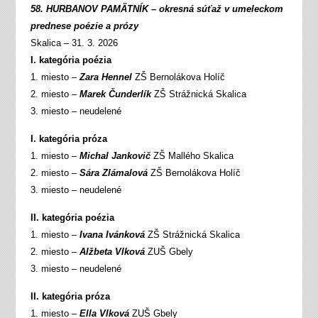
58. HURBANOV PAMÄTNÍK – okresná súťaž v umeleckom
prednese poézie a prózy
Skalica – 31. 3. 2026
I. kategória poézia
1. miesto –
Zara Hennel
ZŠ Bernolákova Holíč
2. miesto –
Marek Čunderlík
ZŠ Strážnická Skalica
3. miesto – neudelené
I. kategória próza
1. miesto –
Michal Jankovič
ZŠ Mallého Skalica
2. miesto –
Sára Zlámalová
ZŠ Bernolákova Holíč
3. miesto – neudelené
II. kategória poézia
1. miesto –
Ivana Ivánková
ZŠ Strážnická Skalica
2. miesto –
Alžbeta Vlková
ZUŠ Gbely
3. miesto – neudelené
II. kategória próza
1. miesto –
Ella Vlková
ZUŠ Gbely