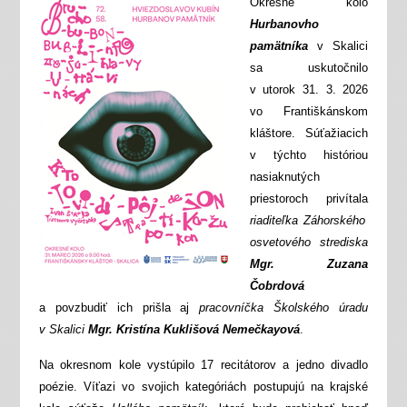
Okresné kolo
Hurbanovho
pamätníka
v Skalici
sa uskutočnilo
v utorok 31. 3. 2026
vo Františkánskom
kláštore. Súťažiacich
v týchto históriou
nasiaknutých
priestoroch privítala
riaditeľka Záhorského
osvetového strediska
Mgr. Zuzana
Čobrdová
a povzbudiť ich prišla aj
pracovníčka Školského úradu
v Skalici
Mgr. Kristína Kuklišová Nemečkayová
.
Na okresnom kole vystúpilo 17 recitátorov a jedno divadlo
poézie. Víťazi vo svojich kategóriách postupujú na krajské