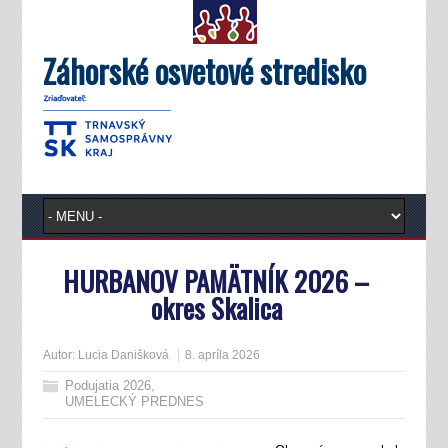
Záhorské osvetové stredisko
HURBANOV PAMÄTNÍK 2026 –
okres Skalica
Autor:
Lucia Danišková
8. apríla 2026
Podujatia 2026
,
UMELECKÝ PREDNES