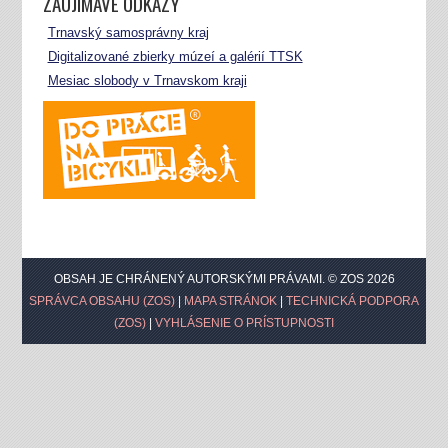
ZAUJÍMAVÉ ODKAZY
Trnavský samosprávny kraj
Digitalizované zbierky múzeí a galérií TTSK
Mesiac slobody v Trnavskom kraji
OBSAH JE CHRÁNENÝ AUTORSKÝMI PRÁVAMI. © ZOS 2026
SPRÁVCA OBSAHU (ZOS)
|
MAPA STRÁNOK
|
TECHNICKÁ PODPORA
(ZOS)
|
VYHLÁSENIE O PRÍSTUPNOSTI