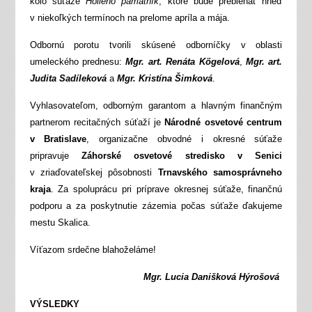
kolo súťaže
Hollého pamätník
, ktoré bude prebiehať hneď
v niekoľkých termínoch na prelome apríla a mája.
Odbornú porotu tvorili skúsené odborníčky v oblasti
umeleckého prednesu:
Mgr. art. Renáta Kögelová
,
Mgr. art.
Judita Sadíleková
a
Mgr. Kristína Šimková
.
Vyhlasovateľom, odborným garantom a hlavným finančným
partnerom recitačných súťaží je
Národné osvetové centrum
v Bratislave
, organizačne obvodné i okresné súťaže
pripravuje
Záhorské osvetové stredisko v Senici
v zriaďovateľskej pôsobnosti
Trnavského samosprávneho
kraja
. Za spoluprácu pri príprave okresnej súťaže, finančnú
podporu a za poskytnutie zázemia počas súťaže ďakujeme
mestu Skalica.
Víťazom srdečne blahoželáme!
Mgr. Lucia Danišková Hýrošová
VÝSLEDKY