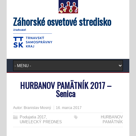
Záhorské osvetové stredisko
HURBANOV PAMÄTNÍK 2017 –
Senica
Autor:
Branislav Mosný
16. marca 2017
Podujatia 2017
,
HURBANOV
UMELECKÝ PREDNES
PAMÄTNÍK