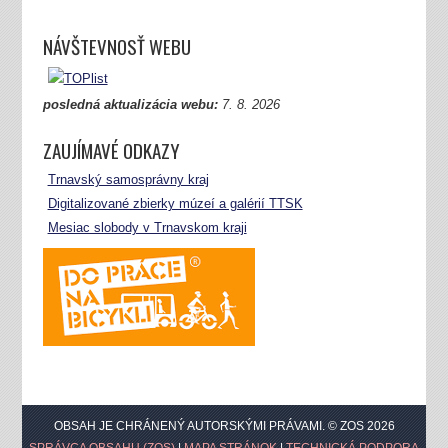
NÁVŠTEVNOSŤ WEBU
posledná aktualizácia webu:
7.
8. 2026
ZAUJÍMAVÉ ODKAZY
Trnavský samosprávny kraj
Digitalizované zbierky múzeí a galérií TTSK
Mesiac slobody v Trnavskom kraji
OBSAH JE CHRÁNENÝ AUTORSKÝMI PRÁVAMI. © ZOS 2026