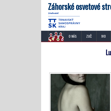
Záhorské osvetové str
O NÁS
ZUČ
IVO
Lu