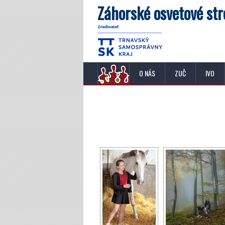
Záhorské osvetové str
O NÁS
ZUČ
IVO