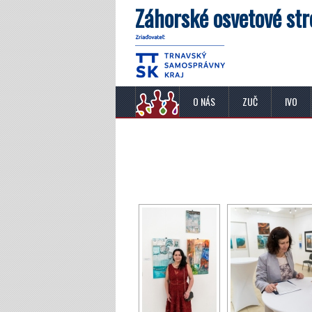
Záhorské osvetové str
O NÁS
ZUČ
IVO