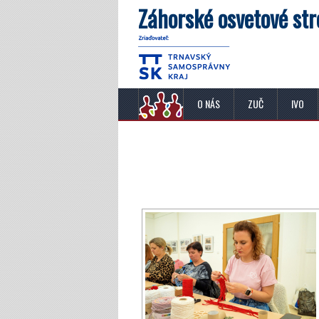
Záhorské osvetové str
O NÁS
ZUČ
IVO