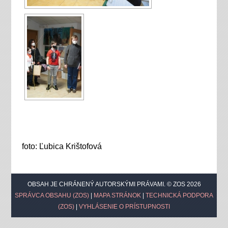
foto: Ľubica Krištofová
OBSAH JE CHRÁNENÝ AUTORSKÝMI PRÁVAMI. © ZOS 2026
SPRÁVCA OBSAHU (ZOS)
|
MAPA STRÁNOK
|
TECHNICKÁ PODPORA
(ZOS)
|
VYHLÁSENIE O PRÍSTUPNOSTI