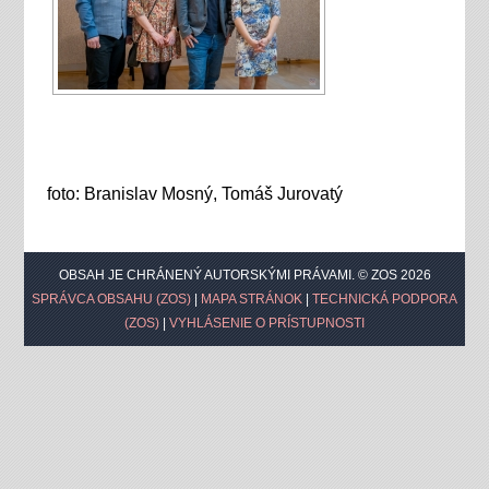
foto: Branislav Mosný, Tomáš Jurovatý
OBSAH JE CHRÁNENÝ AUTORSKÝMI PRÁVAMI. © ZOS 2026
SPRÁVCA OBSAHU (ZOS)
|
MAPA STRÁNOK
|
TECHNICKÁ PODPORA
(ZOS)
|
VYHLÁSENIE O PRÍSTUPNOSTI