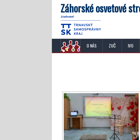
Záhorské osvetové str
O NÁS
ZUČ
IVO