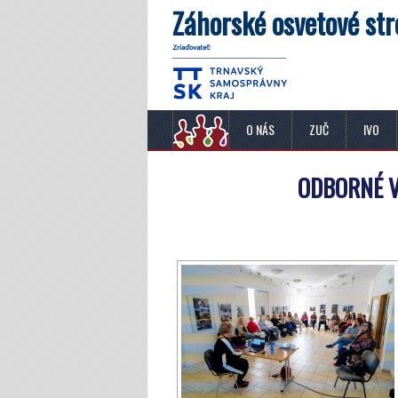
Záhorské osvetové str
O NÁS
ZUČ
IVO
ODBORNÉ VZ