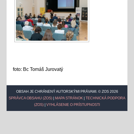
foto: Bc Tomáš Jurovatý
OBSAH JE CHRÁNENÝ AUTORSKÝMI PRÁVAMI. © ZOS 2026
SPRÁVCA OBSAHU (ZOS)
|
MAPA STRÁNOK
|
TECHNICKÁ PODPORA
(ZOS)
|
VYHLÁSENIE O PRÍSTUPNOSTI