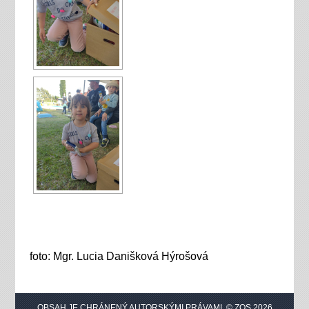
foto: Mgr. Lucia Danišková Hýrošová
OBSAH JE CHRÁNENÝ AUTORSKÝMI PRÁVAMI. © ZOS 2026