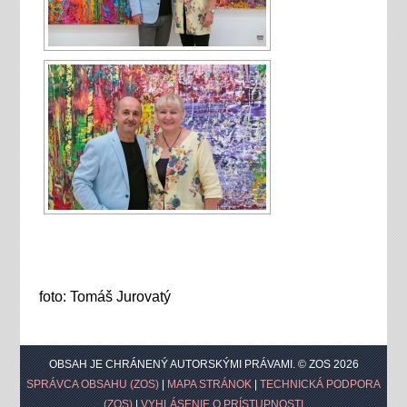
foto: Tomáš Jurovatý
OBSAH JE CHRÁNENÝ AUTORSKÝMI PRÁVAMI. © ZOS 2026
SPRÁVCA OBSAHU (ZOS)
|
MAPA STRÁNOK
|
TECHNICKÁ PODPORA
(ZOS)
|
VYHLÁSENIE O PRÍSTUPNOSTI