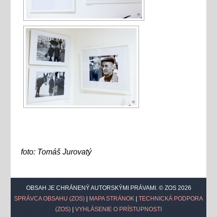
foto: Tomáš Jurovatý
OBSAH JE CHRÁNENÝ AUTORSKÝMI PRÁVAMI. © ZOS 2026
SPRÁVCA OBSAHU (ZOS)
|
MAPA STRÁNOK
|
TECHNICKÁ PODPORA
(ZOS)
|
VYHLÁSENIE O PRÍSTUPNOSTI