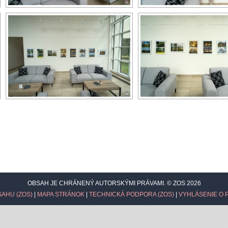
OBSAH JE CHRÁNENÝ AUTORSKÝMI PRÁVAMI. © ZOS 2026
AHU (ZOS)
|
MAPA STRÁNOK
|
TECHNICKÁ PODPORA (ZOS)
|
VYHLÁSENIE O 