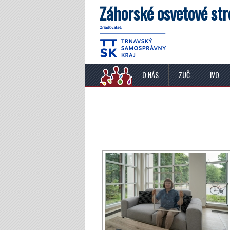
Záhorské osvetové str
O NÁS
ZUČ
IVO