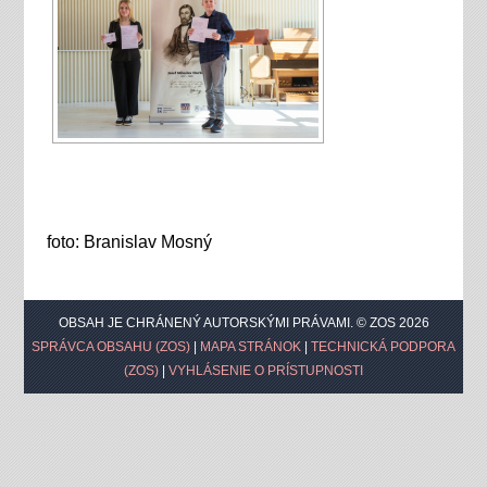
foto: Branislav Mosný
OBSAH JE CHRÁNENÝ AUTORSKÝMI PRÁVAMI. © ZOS 2026
SPRÁVCA OBSAHU (ZOS)
|
MAPA STRÁNOK
|
TECHNICKÁ PODPORA
(ZOS)
|
VYHLÁSENIE O PRÍSTUPNOSTI