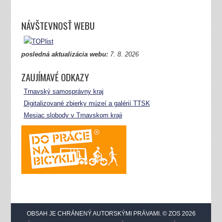
NÁVŠTEVNOSŤ WEBU
posledná aktualizácia webu:
7.
8. 2026
ZAUJÍMAVÉ ODKAZY
Trnavský samosprávny kraj
Digitalizované zbierky múzeí a galérií TTSK
Mesiac slobody v Trnavskom kraji
OBSAH JE CHRÁNENÝ AUTORSKÝMI PRÁVAMI. © ZOS 2026