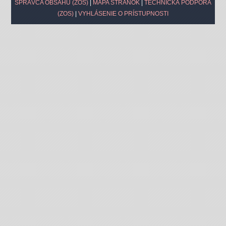
SPRÁVCA OBSAHU (ZOS)
|
MAPA STRÁNOK
|
TECHNICKÁ PODPORA
(ZOS)
|
VYHLÁSENIE O PRÍSTUPNOSTI