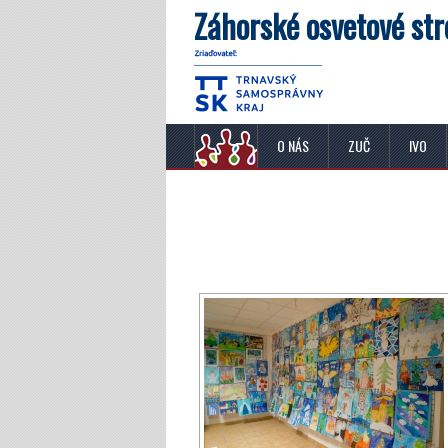
Záhorské osvetové str
O NÁS
ZUČ
IVO