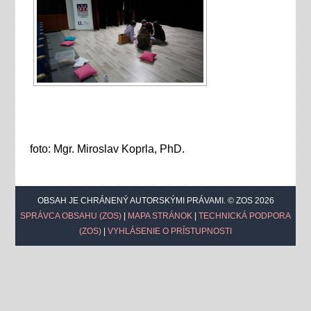
foto: Mgr. Miroslav Koprla, PhD.
OBSAH JE CHRÁNENÝ AUTORSKÝMI PRÁVAMI. © ZOS 2026
SPRÁVCA OBSAHU (ZOS)
|
MAPA STRÁNOK
|
TECHNICKÁ PODPORA
(ZOS)
|
VYHLÁSENIE O PRÍSTUPNOSTI