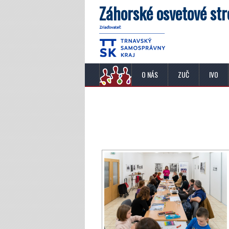
Záhorské osvetové str
O NÁS
ZUČ
IVO