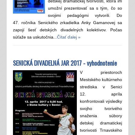
detskej dramatickej tvorivosti, ktorá im
umožní prezentovať sa s tým, čo so
svojimi pedagógmi vytvorili. Do
47. ročníka Senického zrkadielka Anky Gamanovej sa
zapojí šesť detských divadelných kolektívov. Počas
súťaže sa uskutočnia...
Čítať ďalej »
SENICKÁ DIVADELNÁ JAR 2017 - vyhodnotenie
V priestoroch
Mestského kultúrneho
strediska v Senici
12. apríla
konfrontovali výsledky
svojho tvorivého
snaženia súbory
detskej dramatickej
tvorivosti Trnavského