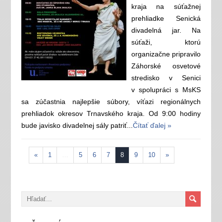
kraja na súťažnej
prehliadke Senická
divadelná jar. Na
súťaži, ktorú
organizačne pripravilo
Záhorské osvetové
stredisko v Senici
v spolupráci s MsKS
sa zúčastnia najlepšie súbory, víťazi regionálnych
prehliadok okresov Trnavského kraja. Od 9:00 hodiny
bude javisko divadelnej sály patriť...
Čítať ďalej »
«
1
…
5
6
7
8
9
10
»