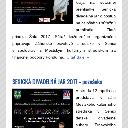
kraja na súťažnej
prehliadke Senická
divadelná jar o postup
na celoštátnu súťažnú
prehliadku Zlatá
priadka Šaľa 2017. Súťaž každoročne organizačne
pripravuje Záhorské osvetové stredisko v Senici
v spolupráci s Mestským kultúrnym strediskom za
finančnej podpory Fondu na...
Čítať ďalej »
SENICKÁ DIVADELNÁ JAR 2017 - pozvánka
V stredu 12. apríla sa
predstavia v sále
Mestského kultúrneho
strediska v Senici
detské divadelné
súbory Trnavského