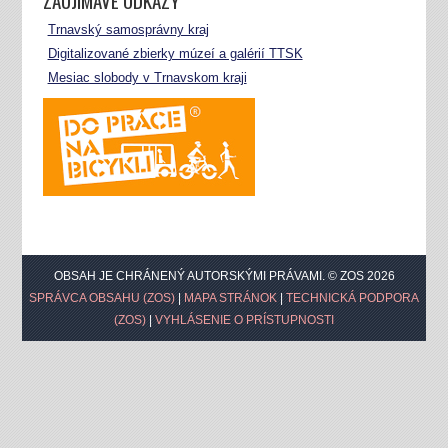
ZAUJÍMAVÉ ODKAZY
Trnavský samosprávny kraj
Digitalizované zbierky múzeí a galérií TTSK
Mesiac slobody v Trnavskom kraji
OBSAH JE CHRÁNENÝ AUTORSKÝMI PRÁVAMI. © ZOS 2026
SPRÁVCA OBSAHU (ZOS)
|
MAPA STRÁNOK
|
TECHNICKÁ PODPORA
(ZOS)
|
VYHLÁSENIE O PRÍSTUPNOSTI