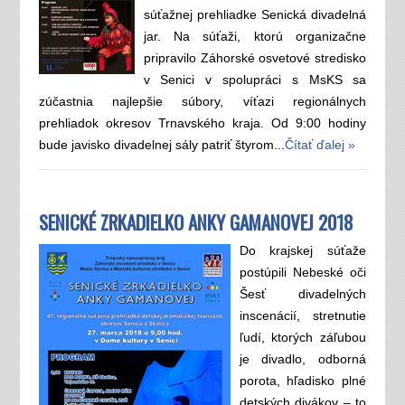
súťažnej prehliadke Senická divadelná
jar. Na súťaži, ktorú organizačne
pripravilo Záhorské osvetové stredisko
v Senici v spolupráci s MsKS sa
zúčastnia najlepšie súbory, víťazi regionálnych
prehliadok okresov Trnavského kraja. Od 9:00 hodiny
bude javisko divadelnej sály patriť štyrom...
Čítať ďalej »
SENICKÉ ZRKADIELKO ANKY GAMANOVEJ 2018
Do krajskej súťaže
postúpili Nebeské oči
Šesť divadelných
inscenácií, stretnutie
ľudí, ktorých záľubou
je divadlo, odborná
porota, hľadisko plné
detských divákov – to