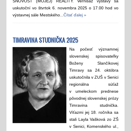
SNOVOSŤ (MOJEJ) REALITY. Vernisáž výstavy sa
uskutoční vo štvrtok 6. novembra 2025 o 17.00 hod vo
výstavnej sále Mestského...
Čítať ďalej »
TIMRAVINA STUDNIČKA 2025
Na počesť významnej
slovenskej spisovateľky
Boženy Slančíkovej
Timravy sa 24. októbra
uskutočnila v ZUŠ v Senici
regionálna súťaž
v umeleckom prednese
pôvodnej slovenskej prózy
Timravina studnička.
Víťazmi jej 18. ročníka sa
stali Layla Vašková zo ZŠ
v Senici, Komenského ul.,