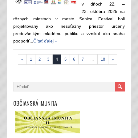
v dňoch 22. –
23. októbra 2025 na
rôznych miestach v meste Senica. Festival boli
projektovaný ako nesúťažný priestor určený
predovšetkým mladému publiku a vznikol ako snaha
podporiť...
Čítať ďalej »
«
1
2
3
4
5
6
7
…
18
»
OBČIANSKÁ IMUNITA