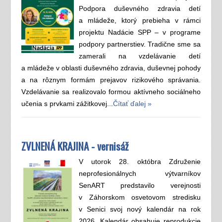
Podpora duševného zdravia detí
a mládeže, ktorý prebieha v rámci
projektu Nadácie SPP – v programe
podpory partnerstiev. Tradične sme sa
zamerali na vzdelávanie detí
a mládeže v oblasti duševného zdravia, duševnej pohody
a na rôznym formám prejavov rizikového správania.
Vzdelávanie sa realizovalo formou aktívneho sociálneho
učenia s prvkami zážitkovej...
Čítať ďalej »
ZVLNENÁ KRAJINA - vernisáž
V utorok 28. októbra Združenie
neprofesionálnych výtvarníkov
SenART predstavilo verejnosti
v Záhorskom osvetovom stredisku
v Senici svoj nový kalendár na rok
2026. Kalendár obsahuje reprodukcie