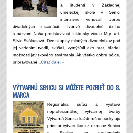
a študenti v Základnej
umeleckej škole v Senici
intenzívne venovali tvorbe
divadelných inscenácií. Tvorivé divadelné dielne
s názvom Naša predstavivosť lektorsky viedla Mgr. art.
Silvia Svákusová. Dve skupiny mladých divadelníkov pod
jej vedením tvorili, skúšali, vymýšľali ako hrať, hľadali
možnosti javiskového stvárnenia. Ak všetko dobre pôjde,
pripravované...
Čítať ďalej »
VÝTVARNÚ SENICU SI MÔŽETE POZRIEŤ DO 8.
MARCA
Regionálna súťaž a výstava
neprofesionálnej výtvarnej tvorby
Výtvarná Senica každoročne poskytuje
priestor výtvarníkom z okresov Senica
a Skalica na prezentáciu