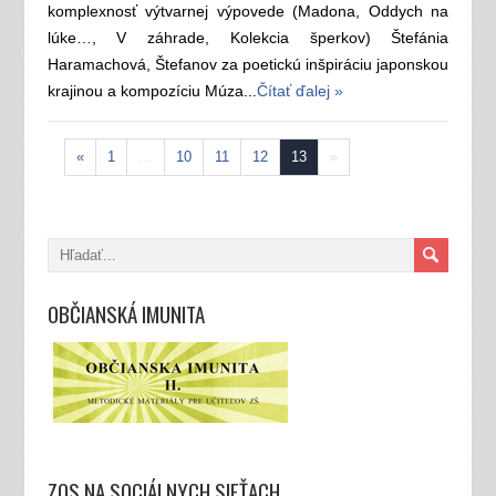
komplexnosť výtvarnej výpovede (Madona, Oddych na
lúke…, V záhrade, Kolekcia šperkov) Štefánia
Haramachová, Štefanov za poetickú inšpiráciu japonskou
krajinou a kompozíciu Múza...
Čítať ďalej »
«
1
…
10
11
12
13
»
OBČIANSKÁ IMUNITA
ZOS NA SOCIÁLNYCH SIEŤACH