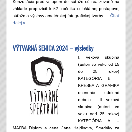
Konzultácie pred vstupom do súťaže sú realizované na
základe propozícií k 52. ročníku celoštátnej postupovej
súťaže a výstavy amatérskej fotografickej tvorby –...
Čítať
ďalej »
VÝTVARNÁ SENICA 2024 – výsledky
I. veková skupina
(autori vo veku od 15
do 25 rokov)
KATEGÓRIA B –
KRESBA A GRAFIKA
ocenenie udelené
nebolo II. veková
skupina (autori vo
veku nad 25 rokov)
KATEGÓRIA A –
MAĽBA Diplom a cena Jana Hajdinová, Smrdáky za