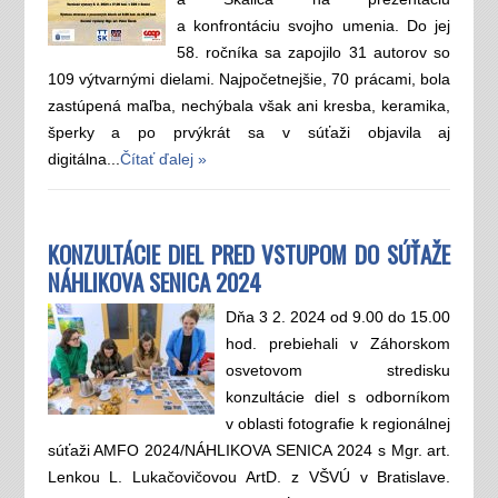
a konfrontáciu svojho umenia. Do jej
58. ročníka sa zapojilo 31 autorov so
109 výtvarnými dielami. Najpočetnejšie, 70 prácami, bola
zastúpená maľba, nechýbala však ani kresba, keramika,
šperky a po prvýkrát sa v súťaži objavila aj
digitálna...
Čítať ďalej »
KONZULTÁCIE DIEL PRED VSTUPOM DO SÚŤAŽE
NÁHLIKOVA SENICA 2024
Dňa 3 2. 2024 od 9.00 do 15.00
hod. prebiehali v Záhorskom
osvetovom stredisku
konzultácie diel s odborníkom
v oblasti fotografie k regionálnej
súťaži AMFO 2024/NÁHLIKOVA SENICA 2024 s Mgr. art.
Lenkou L. Lukačovičovou ArtD. z VŠVÚ v Bratislave.