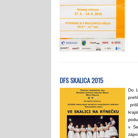
DFS SKALICA 2015
Do L
preh
priš
kraj
podu
v Se
zápo