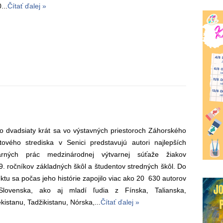
...
Čítať ďalej »
o dvadsiaty krát sa vo výstavných priestoroch Záhorského
tového strediska v Senici predstavujú autori najlepších
arných prác medzinárodnej výtvarnej súťaže žiakov
 9. ročníkov základných škôl a študentov stredných škôl. Do
ektu sa počas jeho histórie zapojilo viac ako 20 630 autorov
lovenska, ako aj mladí ľudia z Fínska, Talianska,
kistanu, Tadžikistanu, Nórska,...
Čítať ďalej »