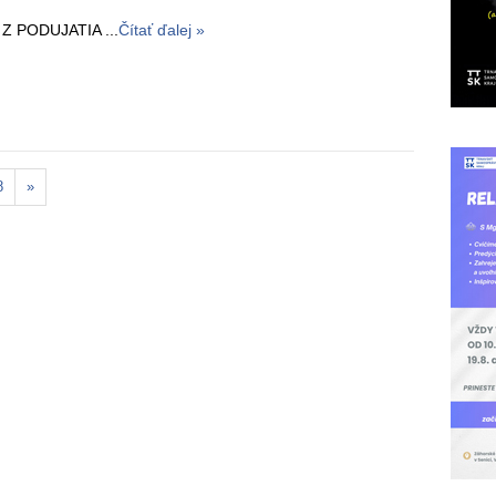
 PODUJATIA ...
Čítať ďalej »
8
»