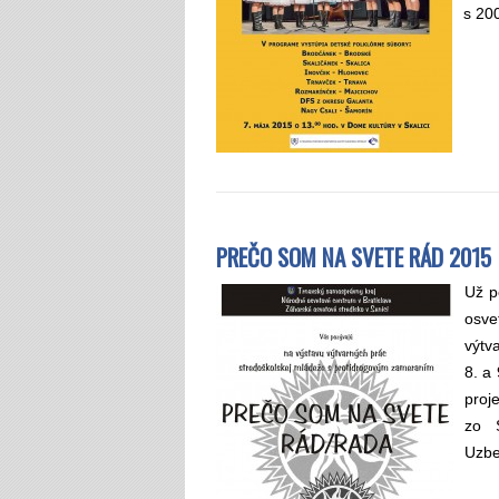
s 200
PREČO SOM NA SVETE RÁD 2015
Už p
osve
výtv
8. a
proj
zo S
Uzbe