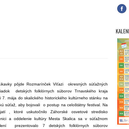
KALEN
ikavky pôjde Rozmarínček Víťazi okresných súťažných
liadok detských folklórnych súborov Trnavského kraja
li 7. mája do skalického historického kultúrneho stánku na
skú súťaž, aby bojovali o postup na celoštátny festival. Na
jatí , ktoré uskutočnilo Záhorské osvetové stredisko
nici a oddelenie kultúry Mesta Skalica sa v súťažnom
lení prezentovalo 7 detských folklórnych súborov