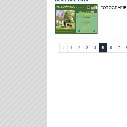
FOTOGRAFIE Z
«
1
2
3
4
5
6
7