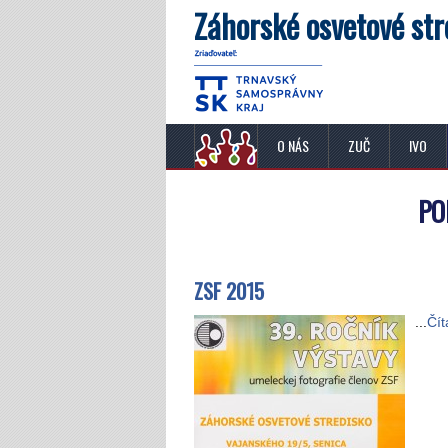
Záhorské osvetové str
O NÁS
ZUČ
IVO
PO
ZSF 2015
...
Čít